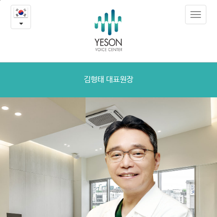
김
본
Toggle
문
형
navigat
내
용
태
바
로
대
가
표
기
김형태 대표원장
원
장