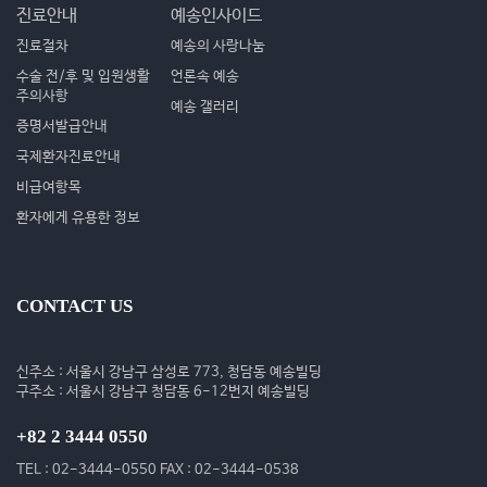
진료안내
예송인사이드
진료절차
예송의 사랑나눔
수술 전/후 및 입원생활
언론속 예송
주의사항
예송 갤러리
증명서발급안내
국제환자진료안내
비급여항목
환자에게 유용한 정보
CONTACT US
신주소 : 서울시 강남구 삼성로 773, 청담동 예송빌딩
구주소 : 서울시 강남구 청담동 6-12번지 예송빌딩
+82 2 3444 0550
TEL : 02-3444-0550 FAX : 02-3444-0538