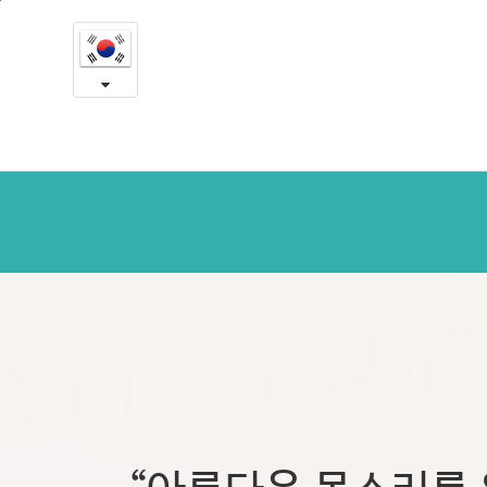
본
본
문
원
내
용
소
바
로
개
가
기