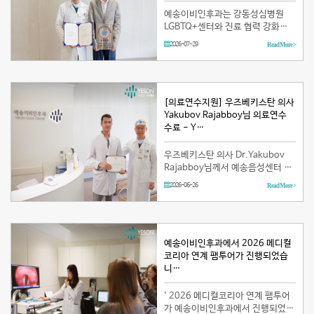
예송이비인후과는 강동성심병원
LGBTQ+센터와 진료 협력 강화를
위한 업무협약(MOU)을 체결했습
2026-07-29
Read More >
니다. 이번 협약은 강동성심병원과
긴밀한 관계를 유…
[의료연수지원] 우즈베키스탄 의사
Yakubov Rajabboy님 의료연수
수료 - Y…
우즈베키스탄 의사 Dr.Yakubov
Rajabboy님께서 예송음성센터 의
료연수 과정을 성공적으로 마치셨
2026-06-26
Read More >
습니다. 연수 기간 동안 음성여성화
수술, 후두유두종 제거술, 성대점막
피판술 등 다양한…
예송이비인후과에서 2026 메디컬
코리아 연계 팸투어가 진행되었습
니…
' 2026 메디컬코리아 연계 팸투어
가 예송이비인후과에서 진행되었습