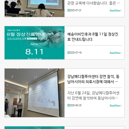
관광 교육에 다녀왔습니다. 좋은 의
료 서비스를 위해 항상 노력하는 예
2025-07-31
Read More >
송 이비인후과가 되겠습니다! …
예송이비인후과 8월 11일 정상진
료 안내드립니다.
2025-07-18
Read More >
강남메디컬투어센터 강연 참석, 동
남아시아의 의료시장에 대해서 …
지난 6월 24일, 강남메디컬투어센
터 강연에 참석하여 동남아시아의
의료시장에 대해서 분석하였습니
2025-06-25
Read More >
다! 더 노력하는 예송이비인후과가
되겠습니다