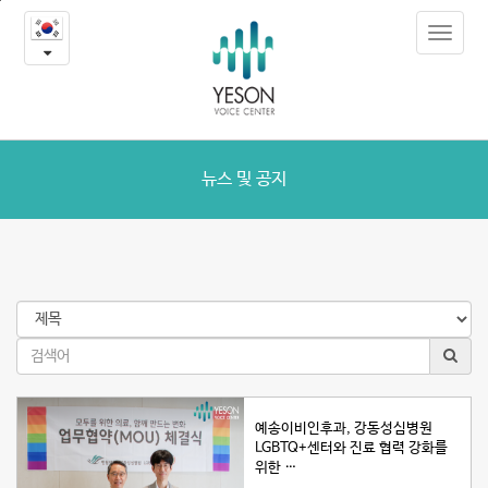
뉴
본
Toggle
문
스
navigat
내
용
및
바
로
공
가
지
기
뉴스 및 공지
예송이비인후과, 강동성심병원
LGBTQ+센터와 진료 협력 강화를
위한 …