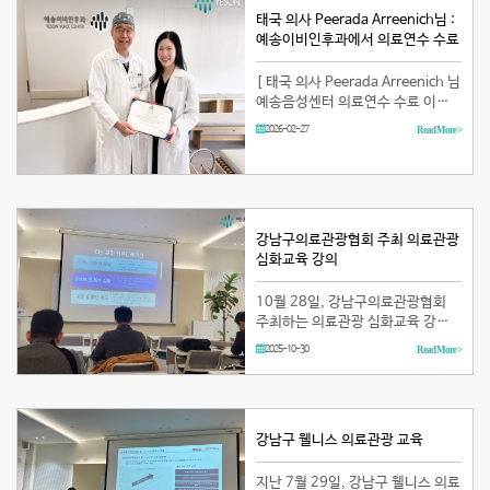
태국 의사 Peerada Arreenich님 :
예송이비인후과에서 의료연수 수료
[ 태국 의사 Peerada Arreenich 님
예송음성센터 의료연수 수료 이야
기 ] Peerada Arreenich님은 연수
2026-02-27
Read More >
기간 동안 음성여성화수술, 후두유
두종 제거수술 및 성대점막피판술
등 다양한 후두미세수술과 복합후
두근보톡스치료방법 및 음…
강남구의료관광협회 주최 의료관광
심화교육 강의
10월 28일, 강남구의료관광협회
주최하는 의료관광 심화교육 강의
에 참석했습니다! CIS 고객 유치를
2025-10-30
Read More >
위한 실전 전략과 커뮤니케이…
강남구 웰니스 의료관광 교육
지난 7월 29일, 강남구 웰니스 의료