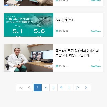
2025-04-23
Read More >
일까지 서울 코엑스 아셈볼룸 컨퍼
런스룸, 그랜드볼룸 에서 개최된
‘Medical …
5월 휴진 안내
2025-04-18
Read More >
목소리에 담긴 정체성과 삶까지 치
료합니다, 예송이비인후과
2025-04-11
Read More >
«
‹
1
2
3
4
5
›
»