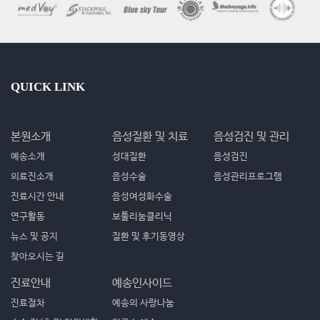
QUICK LINK
본원소개
음성질환 및 치료
음성검진 및 관리
예송소개
성대질환
음성검진
의료진소개
음성수술
음성관리프로그램
진료시간 안내
음성여성화수술
연구활동
보툴리눔클리닉
뉴스 및 공지
질환 및 후기동영상
찾아오시는 길
진료안내
예송인사이드
진료절차
예송의 사랑나눔