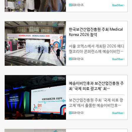
니다.러시아, 카자흐스탄, 베트남
2026-03-25
Read More >
등 …
한국보건산업진흥원 주최 Medical
Korea 2026 참석
서울 코엑스에서 개최된 2026 메디
컬코리아 콘퍼런스에 예송이비인후
과 팀이 참석하여 AI 기반 글로벌 헬
2026-03-24
Read More >
스케어의 미래를 직접 확인했습니
다. …
예송이비인후과 보건산업진흥원 주
최 '국제 의료 광고제' 최…
보건산업진흥원 주최 '국제 의료 광
고제'에서 출품한 예송이비인후과
'후두유두종 나눔의료 이야기' 영상
2026-03-20
Read More >
이 최우수상을 수상했습니다. …