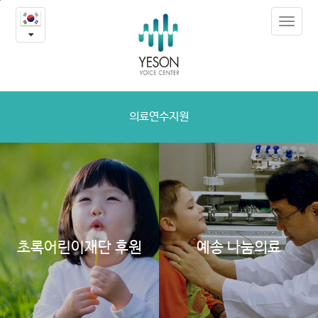
예
본
Toggle
문
송
navigat
내
용
의
바
로
사
가
랑
기
의료연수지원
나
눔
초록어린이재단 후원
예송 나눔의료