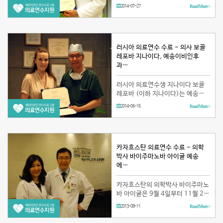
난징동인예송음성센터를 창립하기
2014-07-27
Read More >
위해 예송이비인후과 음성센터(이
하, 예송음성센터)에서 단기파견연
수를 받았습니다. Sun Guoyan씨
는 예송음성센터에서 연수…
러시아 의료연수 수료 - 의사 보골
레포바 지나이다, 예송이비인후
과…
러시아 의료연수생 지나이다 보골
레포바 (이하 지나이다)는 예송이
비인후과 음성센터(이하 예송음성
2014-06-15
Read More >
센터)에서 단기 의료 연수를 받았습
니다. 지나이다씨는 튜멘 국립 의료
아카데미를 졸업해 FCI 과학응용연
구센터에서 이비인…
카자흐스탄 의료연수 수료 - 의학
박사 바이주마노바 아이굴 예송
에…
카자흐스탄의 의학박사 바이주마노
바 아이굴은 9월 4일부터 11월 23
일까지 약 3개월 간 예송이비인후과
2013-08-11
Read More >
음성센터에서 의료 연수를 받기로
하였습니다. 본 외국 의료인 연수 프