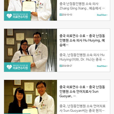
중국 난징동인병원 소속 의사
Zhang Qing Xiang , 예송에서 파
견연수 중국, 남경동인병원 소속의
2014-10-10
Read More >
사 Zhang Qing xiang (이하, Dr.
Zhang)은 중국현지에 남경동인예
송음성센터개원으로 예송이비인후
과음성센터(이하, …
중국 의료연수 수료 - 중국 난징동
인병원 소속 의사 Hu Huiying, 예
송에…
중국, 난징동인병원 소속 의사 Hu
Huiying(이하, Dr. Hu)는 중국 현
지에 난징동인예송음성센터를 창립
2014-09-27
Read More >
하기 위해 예송이비인후과 음성센
터(이하, 예송음성센터)에서 지난
7월부터 2개월간 파견연수를 받았
습니다. 연수기간 동안 성대…
중국 의료연수 수료 - 중국 난징동
인병원 소속 언어치료사 Sun
Guoyan, …
중국, 난징동인병원 소속 언어치료
사 Sun Guoyan씨는 중국 현지에