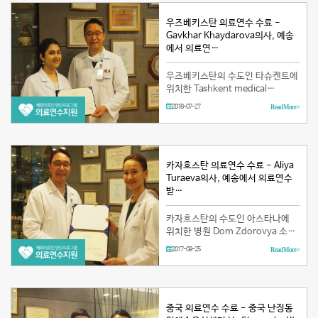
업진흥원(KHIDI)이 주관하고 예송
음성센…
우즈베키스탄 의료연수 수료 -
Gavkhar Khaydarova의사, 예송
에서 의료연…
우즈베키스탄의 수도인 타슈켄트에
위치한 Tashkent medical
academy(타슈켄트 의학원)에서
2018-07-27
Read More >
교육을 수료한 이비인후과 의사인
Gavkhar Khaydarova는 보건복지
부가 주최하고 한국보건산업진흥원
이 주관하는 해외의료인력 국내연
수프로…
카자흐스탄 의료연수 수료 - Aliya
Turaeva의사, 예송에서 의료연수
받…
카자흐스탄의 수도인 아스타나에
위치한 병원 Dom Zdorovya 소속
이비인후과 의사인 Dr. Aliya
2017-09-25
Read More >
Turayeva는 보건산업진흥원과 보
건복지부에서 시행하는 해외의료인
력 국내연수프로그램에 선발되어
예송이비인후과 음성센터(이하, 예
송…
중국 의료연수 수료 - 중국 난징동