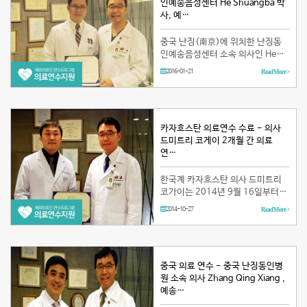
인예송음성센터 He Shuangba 박
사, 예…
중국 난징(南京)에 위치한 난징동
인예송음성센터 소속 의사인 He
Shuangba (이하, Dr. He)가 예송
2016-01-21
Read More >
이비인후과 음성센터(이하, 예송음
성센터)에서 파견연수를 받았습니
다. 베이징에 위치한 중국 수도의과
대학교에서 이비인후학 박…
카자흐스탄 의료연수 수료 - 의사
드미트리 코게이 2개월 간 의료
연…
한국계 카자흐스탄 의사 드미트리
코가이는 2014년 9월 16일부터
10월 23일까지 약 2개월 간 예송이
2014-10-27
Read More >
비인후과 음성센터 (이하, 예송음성
센터)에서 의료 연수를 받았습니다.
본 해외 의료진 연수 프로그램은 한
국보건산업진흥원(K…
중국 의료 연수 - 중국 난징동인병
원 소속 의사 Zhang Qing Xiang ,
예송…