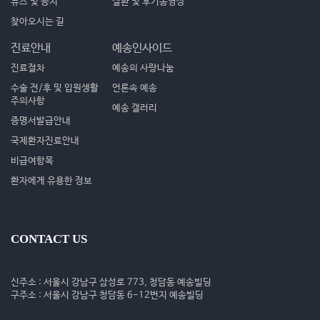
뉴스 및 공지
질환 및 후기동영상
찾아오시는 길
진료안내
예송인사이드
진료절차
예송의 사랑나눔
수술 전/후 및 입원생활
언론속 예송
주의사항
예송 갤러리
증명서발급안내
국제환자진료안내
비급여항목
환자에게 유용한 정보
CONTACT US
신주소 : 서울시 강남구 삼성로 773, 청담동 예송빌딩
구주소 : 서울시 강남구 청담동 6-12번지 예송빌딩