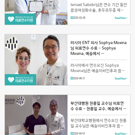
Ismael Sabido님은 연수 기간 동안
음성여성화수술, 후두유두종 제거
수술 및 성대점막피판술등 다양한
2025-03-28
Read More >
후두미세수술과 복합후두근보톡스
치료방법 및 음성전문사용자(배우,
가수, 교사, 아나운서 등)의 목소리
상태를 객관적이면…
러시아 ENT 의사 Sophya Mosina
님 의료연수 수료 - Sophya
Mosina, 예송에서 …
러시아에서 연수오신 Sophya
Mosina님은 예송이비인후과 음성
센터(이하, 예송음성센터)에서 8월
2024-08-21
Read More >
1일부터 8월 16일까지 보름간 의료
연수를 받았습니다. Sophya
Mosina님은 연수 기간 동안 음성여
성화수술…
부산대병원 천용일 교수님 의료연
수 수료 - 천용일 교수, 예송에서 …
부산대학교병원에서 연수오신 천용
일 교수님은 예송이비인후과 음성
센터(이하, 예송음성센터)에서 3월
2024-04-01
Read More >