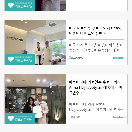
4일부터 3월 29일까지 한달간 의료
연수를 받았습니다. 천용일 교수님
은 연수 기간 동안 음성여성화수술,
후두…
미국 의료연수 수료 - 의사 Brian,
예송에서 의료연수 받아
미국 의사 Brian은 예송이비인후과
음성센터(이하, 예송음성센터)에서
8월 1일부터 8월 31일까지 한달간
2022-08-30
Read More >
의료연수를 받았습니다. 본 외국 의
료인 연수 프로그램은 한국보건산
업진흥원(KHIDI)이 주관하고 예송
음성센…
아르메니아 의료연수 수료 - 의사
Anna Hayrapetyan, 예송에서 의
료연수 …
아르메니아 의사 Anna
Hayrapetyan는 예송이비인후과
음성센터(이하, 예송음성센터)에서
2019-07-30
Read More >
6월 3일부터 7월 18일까지 7주간
의료연수를 받았습니다. 본 외국 의
료인 연수 프로그램은 한국보건산