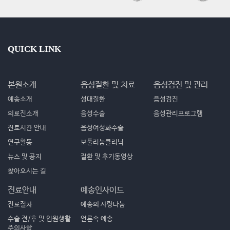
QUICK LINK
본원소개
음성질환 및 치료
음성검진 및 관리
예송소개
성대질환
음성검진
의료진소개
음성수술
음성관리프로그램
진료시간 안내
음성여성화수술
연구활동
보툴리눔클리닉
뉴스 및 공지
질환 및 후기동영상
찾아오시는 길
진료안내
예송인사이드
진료절차
예송의 사랑나눔
수술 전/후 및 입원생활
언론속 예송
주의사항