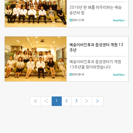
2016년 한 해를 마무리하는 예송
송년의 밤
2016-12-09
Read More >
예송이비인후과 음성센터 개원 13
주년
예송이비인후과 음성센터가 개원
13주년을 맞이하였습니다
2016-09-19
Read More >
«
‹
1
2
3
›
»