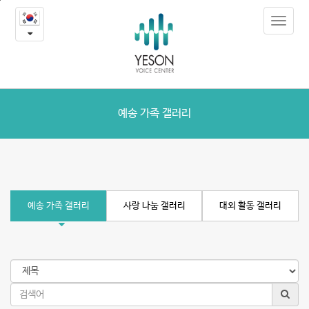
예
본
Toggle
문
송
navigat
내
용
갤
바
로
러
가
리
기
예송 가족 갤러리
예송 가족 갤러리
사랑 나눔 갤러리
대외 활동 갤러리